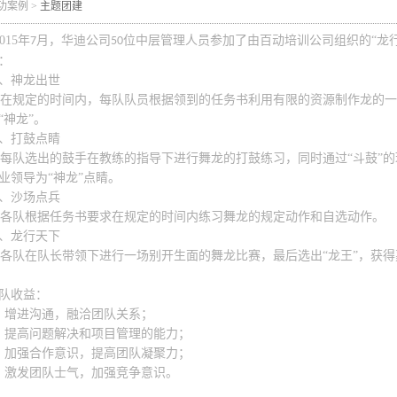
功案例
>
主题团建
015
年
月，华迪公司
位中层管理人员参加了由百动培训公司组织的“龙
7
50
：
、
神龙出世
规定的时间内，每队队员根据领到的任务书利用有限的资源制作龙的一
“神龙”。
、
打鼓点睛
队选出的鼓手在教练的指导下进行舞龙的打鼓练习，同时通过“斗鼓”的环
业领导为“神龙”点睛。
、
沙场点兵
队根据任务书要求在规定的时间内练习舞龙的规定动作和自选动作。
、
龙行天下
队在队长带领下进行一场别开生面的舞龙比赛，最后选出“龙王”，获得
队收益：
、
增进沟通，融洽团队关系；
、
提高问题解决和项目管理的能力；
、
加强合作意识，提高团队凝聚力；
、
激发团队士气，加强竞争意识。