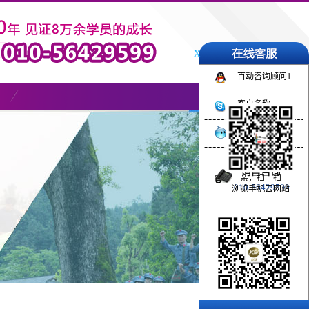
X
百动咨询顾问1
客户名称
旺旺客服名称
亲，扫一扫
010-56429599
浏览手机云网站