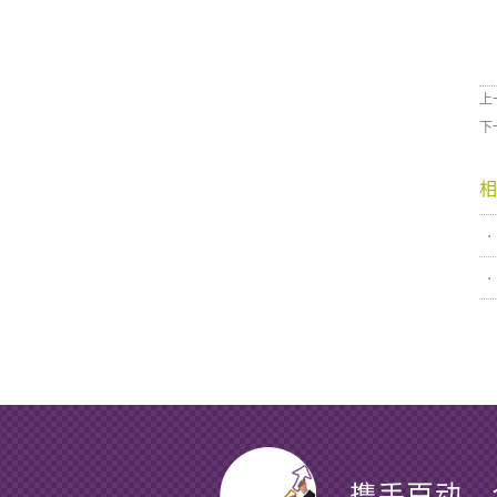
上
下
相