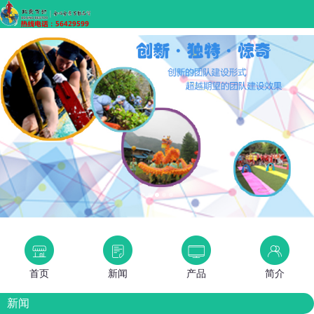
首页
新闻
产品
简介
新闻