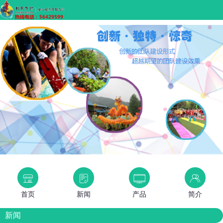
首页
新闻
产品
简介
新闻