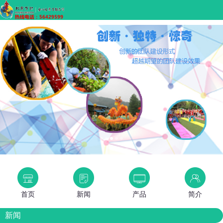
首页
新闻
产品
简介
新闻