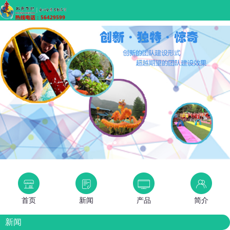
首页
新闻
产品
简介
新闻