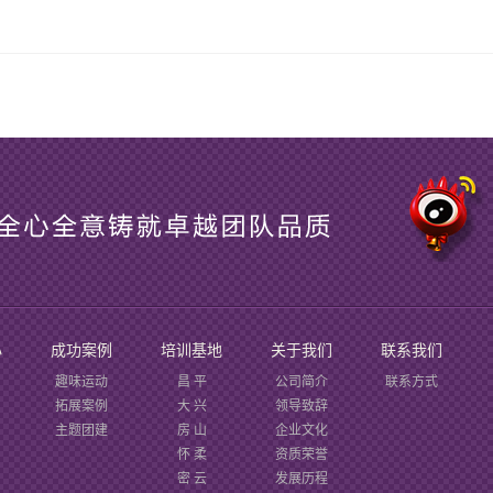
心
成功案例
培训基地
关于我们
联系我们
趣味运动
昌 平
公司简介
联系方式
拓展案例
大 兴
领导致辞
主题团建
房 山
企业文化
怀 柔
资质荣誉
密 云
发展历程