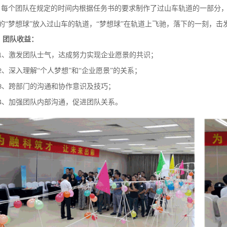
每个团队在规定的时间内根据任务书的要求制作了过山车轨道的一部分
的“梦想球”放入过山车的轨道，“梦想球”在轨道上飞驰，落下的一刻，击
团队收益：
激发团队士气，达成努力实现企业愿景的共识；
1、
深入理解“个人梦想”和“企业愿景”的关系；
2、
跨部门的沟通和协作意识及技巧；
3、
加强团队内部沟通，促进团队关系。
4、