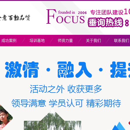
成功案例
培训基地
师资力量
关于我们
联系我们