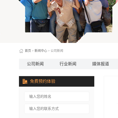
首页
>
新闻中心
>
公司新闻
公司新闻
行业新闻
媒体报道
免费预约体验