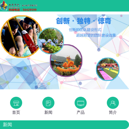
首页
新闻
产品
简介
新闻