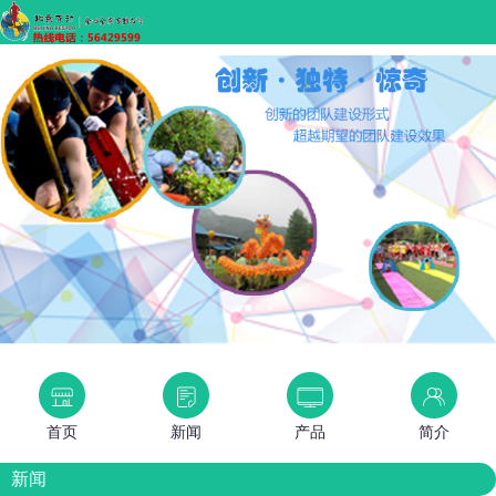
首页
新闻
产品
简介
新闻