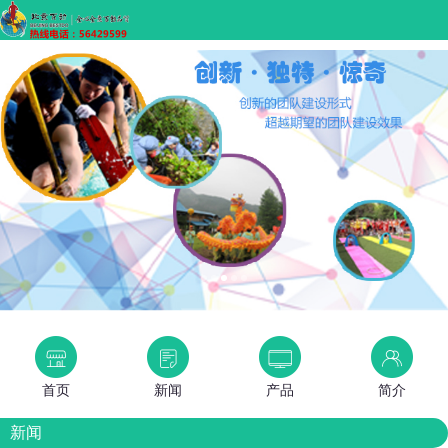
首页
新闻
产品
简介
新闻