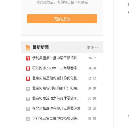
预约成功后，客服将尽快与您联系
最新新闻
更多>>
伊利集团第一批中层干部培训百动拓展
09
-
07
石油附小2023年一二年级春季趣味运动会圆满落幕
04
-
28
北京拓展是如何更好的优化拓展效果
02
-
12
北京拓展培训机构剖析：拓展项目开发的要点
09
-
19
北京拓展活动之前具体要做哪些考虑
01
-
10
在北京拓展时有哪几点需要注意
03
-
26
伊利乳业第二批中层拓展训练圆满完成
09
-
10