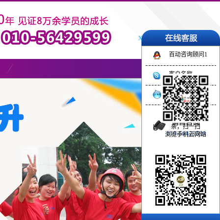
X
百动咨询顾问1
客户名称
旺旺客服名称
亲，扫一扫
010-56429599
浏览手机云网站