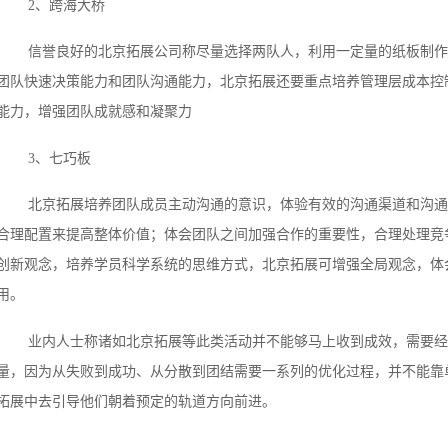
2、跨海大桥
信誉良好的北京拓展公司称尽量选择两队人，利用一定量的纸板制作
团队快速决策能力和团队沟通能力，北京拓展还要重点培养管理层成本控
能力，增强团队成就感和凝聚力
3、七巧板
北京拓展培养团队成员主动沟通的意识，体验有效的沟通渠道和沟通
合理配置来提高整体价值；体会团队之间加强合作的重要性，合理处理竞
创新观念，培养学员科学系统的思维方式，北京拓展可增强全局观念，体
用。
业内人士称诸如北京拓展等此类活动并不能够马上收到成效，需要
量，因为从失败到成功、从分散到团结需要一系列的优化过程，并不能靠
拓展中去引导他们朝着预定的轨道方向前进。