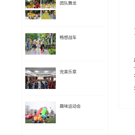
团队舞龙
畅想战车
完美乐章
趣味运动会