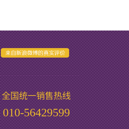
全国统一销售热线
010-56429599