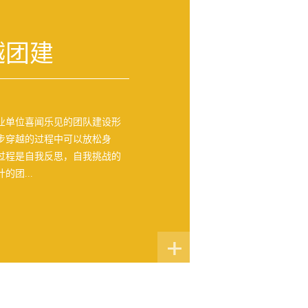
越团建
业单位喜闻乐见的团队建设形
步穿越的过程中可以放松身
过程是自我反思，自我挑战的
团...
优美的山野、沙漠、林地等环
，起到很好的团队建设和培训
喜欢徒步穿越，比如王石、雷