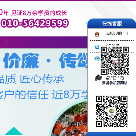
X
百动咨询顾问1
客户名称
旺旺客服名称
亲，扫一扫
010-56429599
浏览手机云网站