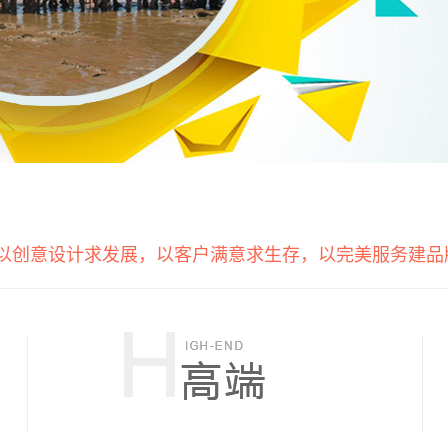
以创意设计求发展，以客户满意求生存，以完美服务建品