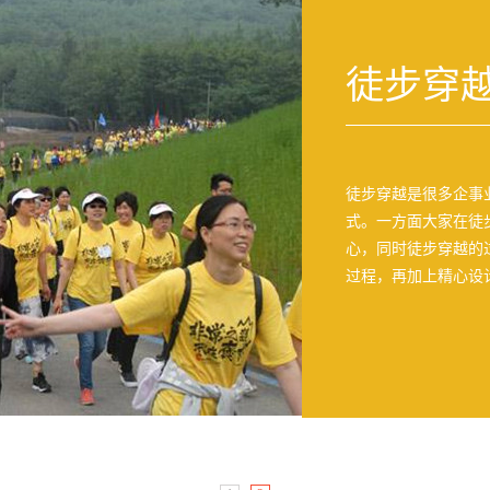
徒步穿
徒步穿越是很多企事
式。一方面大家在徒
心，同时徒步穿越的
过程，再加上精心设计的
队闯关活动，可以在
境中使团队得到锻炼
效果。很多名人非常
军、张朝阳等。