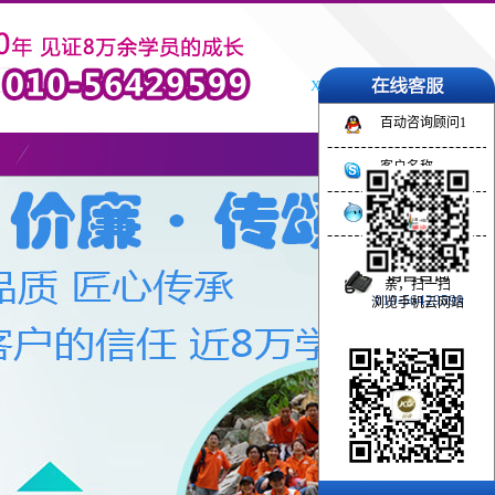
X
百动咨询顾问1
客户名称
旺旺客服名称
亲，扫一扫
010-56429599
浏览手机云网站