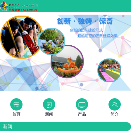
首页
新闻
产品
简介
新闻