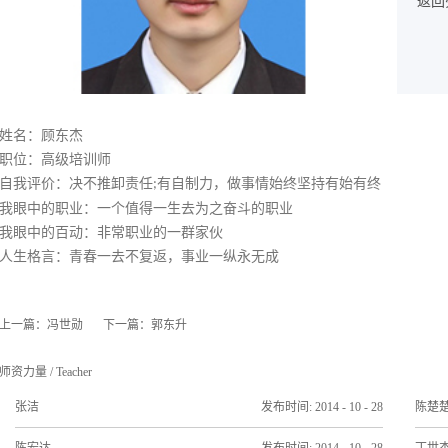
返回
姓名
：
顾东杰
职位：
高级培训师
自我评价：决不推卸责任
有自制力，做事情始终坚持有始有终
;
我眼中的职业：
一个值得一生去为之奋斗的职业
我眼中的百动：
非常职业的一群家伙
人生格言：
青春一去不复返，事业一纵永无成
上一篇：
冯世勋
下一篇：
郭东升
师资力量
/
Teacher
张洁
发布时间:
2014
-
10
-
28
陈楚