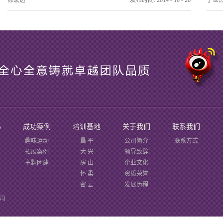
陈宏达
发布时间:
2014
-
10
-
28
丁世
心
成功案例
培训基地
关于我们
联系我们
趣味运动
昌 平
公司简介
联系方式
拓展案例
大 兴
领导致辞
主题团建
房 山
企业文化
怀 柔
资质荣誉
密 云
发展历程
通 州
办公环境
公司
门头沟