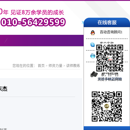
X
百动咨询顾问1
客户名称
旺旺客服名称
您现在的位置：
首页
>
师资力量
>
讲师教练
亲，扫一扫
010-56429599
浏览手机云网站
东杰